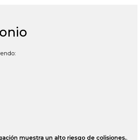
tonio
yendo:
gación muestra un alto riesgo de colisiones.
.